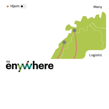
Hjem
Meny
Logistic
Multimodal togterminal, 
Vestby
Etablering av en intermodal togterminal i Vestby 